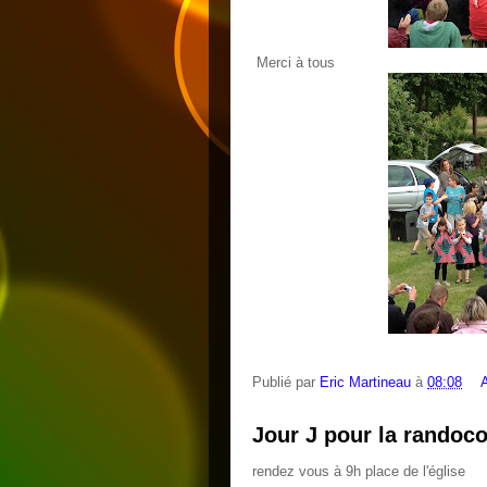
Merci à tous
Publié par
Eric Martineau
à
08:08
Jour J pour la randoc
rendez vous à 9h place de l'église