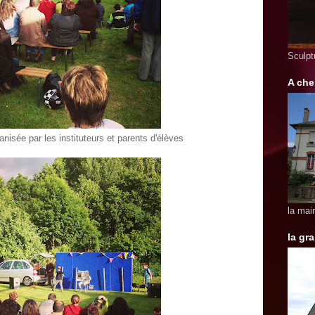
Sculpt
A ch
anisée par les instituteurs et parents d'élèves
la mai
la gr