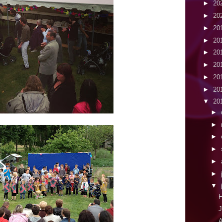
►
20
►
20
►
20
►
20
►
20
►
20
►
20
►
20
▼
20
►
►
►
►
►
►
▼
F
J
A