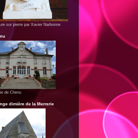
ure sur pierre par Xavier Narbonne
enu
rie de Chenu
ange dimière de la Merrerie