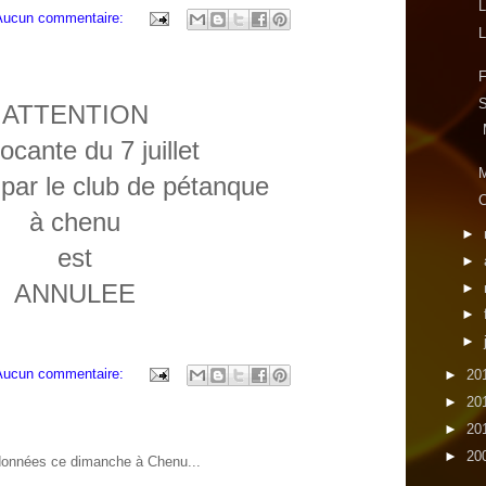
L
Aucun commentaire:
L
F
S
ATTENTION
M
rocante du 7 juillet
par le club de pétanque
C
à chenu
►
est
►
ANNULEE
►
►
►
Aucun commentaire:
►
20
►
20
►
20
►
20
ndonnées ce dimanche à Chenu...