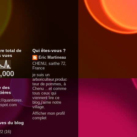
e total de
Qui êtes-vous ?
s vues
Eric Martineau
CHENU, sarthe 72,
France
,000
je suis un
arboriculteur,produc
teur de pommes, à
e des
Chenu ...et comme
ières
tous ceux qui
viennent lire ce
://quantieres.
blog,j'aime notre
gspot.com
village.
Afficher mon profil
complet
ves du blog
22
(16)