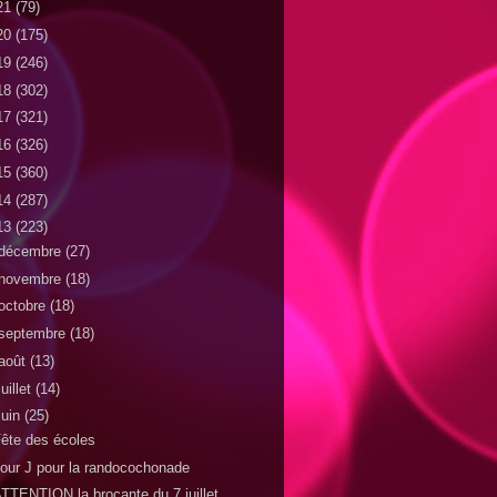
21
(79)
20
(175)
19
(246)
18
(302)
17
(321)
16
(326)
15
(360)
14
(287)
13
(223)
décembre
(27)
novembre
(18)
octobre
(18)
septembre
(18)
août
(13)
juillet
(14)
juin
(25)
ête des écoles
our J pour la randocochonade
TTENTION la brocante du 7 juillet