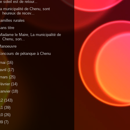
e soleil est de retour...
a municipalité de Chenu, sont
heureux de recev...
amilles rurales
ans titre
adame le Maire, La municipalité de
Chenu, son...
Manoeuvre
oncours de pétanque à Chenu
mai
(16)
avril
(17)
mars
(25)
février
(14)
janvier
(18)
12
(143)
11
(39)
10
(26)
09
(7)