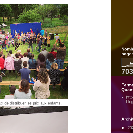
Nombr
page
703
Ferm
Quant
http
blo
x de distribuer les prix aux enfants.
Archi
►
20