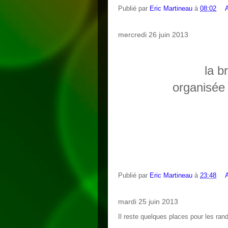
Publié par
Eric Martineau
à
08:02
mercredi 26 juin 2013
la b
organisée 
Publié par
Eric Martineau
à
23:48
mardi 25 juin 2013
Il reste quelques places pour les ra