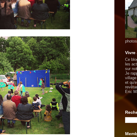
photos
Vivre
Ce blo
les ac
sur not
Je rapp
village
et qu'
revêtan
Eric M
Reche
Memb