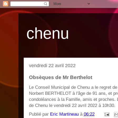
chenu
vendredi 22 avril 2022
Obsèques de Mr Berthelot
Le Conseil Municipal de Chenu a le regret d
Norbert BERTHELOT à l'âge de 91 ans, et pr
condoléances à la Famille, amis et proches. L
de Chenu le vendredi 22 avril 2022 à 10h30.
Publié par
Eric Martineau
à
06:22